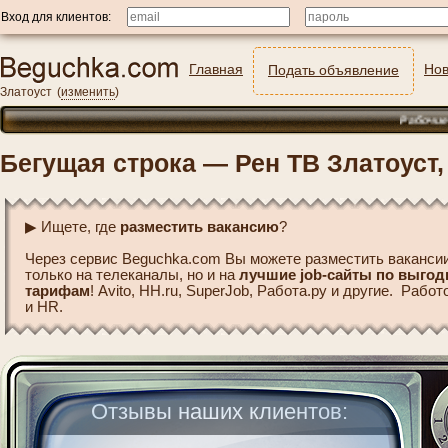
Вход для клиентов:
Главная
Нов
Подать объявление
Златоуст
(
изменить
)
Рабочие на пр
Бегущая строка — Рен ТВ Златоуст,
▶ Ищете, где
разместить вакансию
?
Через сервис Beguchka.com Вы можете разместить вакансии
только на телеканалы, но и на
лучшие job-сайты по выго
тарифам
! Avito, HH.ru, SuperJob, Работа.ру и другие. Рабо
и HR.
Отзывы наших клиентов: