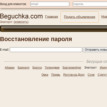
Вход для клиентов:
Главная
Нов
Подать объявление
Златоуст
(
изменить
)
Восстановление пароля
E-mail:
Бегущие ст
Абакан
Барнаул
Братск
Геленджик
Екатеринбург
Златоуст
Ирку
Омск
Пермь
Ростов-на-Дону
Сочи
Сургут